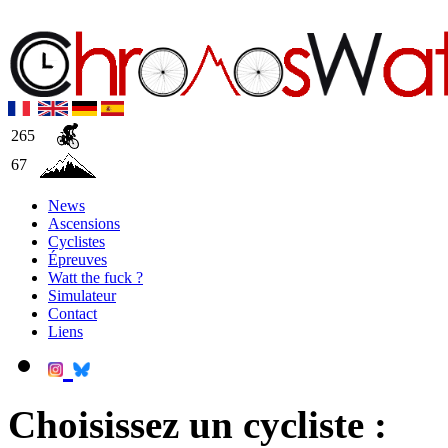
265
67
News
Ascensions
Cyclistes
Épreuves
Watt the fuck ?
Simulateur
Contact
Liens
Choisissez un cycliste :