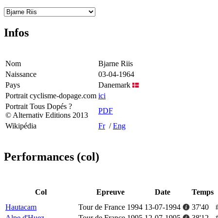
Infos
Nom
Bjarne Riis
Naissance
03-04-1964
Pays
Danemark
Portrait cyclisme-dopage.com
ici
Portrait Tous Dopés ?
PDF
© Alternativ Editions 2013
Wikipédia
Fr
/
Eng
Performances (col)
Col
Epreuve
Date
Temps
Hautacam
Tour de France 1994
13-07-1994
37'40
Alpe d'Huez
Tour de France 1995
12-07-1995
38'12