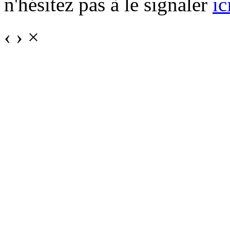
n'hésitez pas à le signaler
ic
‹
›
×