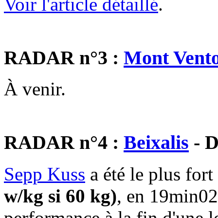
Voir l'article détaillé
.
RADAR n°3 :
Mont Vent
À venir.
RADAR n°4 :
Beixalis
- D
Sepp Kuss
a été le plus for
w/kg si 60 kg)
, en 19min02
performance à la fin d'une l