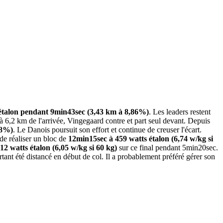
étalon pendant 9min43sec (3,43 km à 8,86%)
. Les leaders restent
 6,2 km de l'arrivée, Vingegaard contre et part seul devant. Depuis
,8%)
. Le Danois poursuit son effort et continue de creuser l'écart.
t de réaliser un bloc de
12min15sec à 459 watts étalon (6,74 w/kg si
12 watts étalon (6,05 w/kg si 60 kg)
sur ce final pendant 5min20sec.
nt été distancé en début de col. Il a probablement préféré gérer son