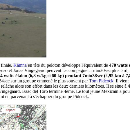
 finale.
Kämna
en tête du peloton développe l'équivalent de
470 watts 
yuso et Jonas Vingegaard peuvent l'accompagner. 1min30sec plus tard, à
4 watts étalon (6,8 w/kg si 60 kg) pendant 7min38sec (2,95 km à 7
 54sec sur un groupe emmené le plus souvent par
Tom Pidcock
. Il vien
relâche alors son effort dans les deux derniers kilomètres. Il se situe à
4
ngegaard. Isaac del Toro termine 4ème. Le tout jeune Mexicain a pourta
tonnant en parvenant à s'échapper du groupe Pidcock.