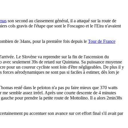
omas
son second au classement général, il a attaqué sur la route de
rs cols gravis de l'étape que sont le Foscagno et le l'Eira n'avaient
lombien de 34ans, pour la première fois depuis le
Tour de France
'arrivée. Le Slovène va reprendre sur la fin de l'ascension du
o avec seulement 39s de retard sur Quintana. Sa puissance moyenne
re pour un coureur cycliste sont loin d'être négligeables. De plus il y
 forces aérodynamiques ne sont pas si faciles à estimer, dès lors je
Thomas resté dans le peloton n'a pas pu faire mieux que 370 watts
r me semble assez irréel. Après une courte descente de 4 minutes
gauche pour prendre la petite route de Mottolino. Il a alors 2min38s
ertainement pu accentuer son avance sur cet effort final s'il avait par