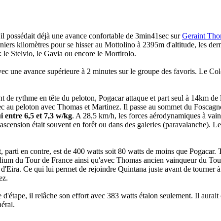
'il possédait déjà une avance confortable de 3min41sec sur
Geraint Th
rs kilomètres pour se hisser au Mottolino à 2395m d'altitude, les dernie
 : le Stelvio, le Gavia ou encore le Mortirolo.
avec une avance supérieure à 2 minutes sur le groupe des favoris. Le Co
 de rythme en tête du peloton, Pogacar attaque et part seul à 14km de l
c au peloton avec Thomas et Martinez. Il passe au sommet du Foscagn
i entre 6,5 et 7,3 w/kg
. A 28,5 km/h, les forces aérodynamiques à vainc
ascension était souvent en forêt ou dans des galeries (paravalanche). Les
 parti en contre, est de 400 watts soit 80 watts de moins que Pogacar. 
 podium du Tour de France ainsi qu'avec Thomas ancien vainqueur du Tou
'Eira. Ce qui lui permet de rejoindre Quintana juste avant de tourner à 
ez.
'étape, il relâche son effort avec 383 watts étalon seulement. Il aurait c
éral.