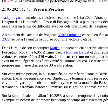
Giro 2024 : Invraisemblable performance de Pogacar vers Livigno
21-05-2024, 12:48 -
Frédéric Portoleau
Tadej Pogacar
cumule les victoires d'étape sur ce Giro 2024. Alors qu
Livigno dans la montée du Passo di Foscagno. Mis à part les deux dernie
rien à voir en terme de difficulté avec les cols prestigieux de la région
Au moment de l'attaque de Pogacar,
Nairo Quintana
est seul en tête 
2022
, se bat à l'avant de la course pour une victoire d'étape.
Dans la roue de son coéquipier
Majka
qui vient de changer brutalement
Foscagno (6,65km à 6,06%) 1min43sec à
Romain Bardet
et 2min20se
estimée est entre
450 et 510 watts étalon sur ce tronçon soit pour lu
avait un vent léger de dos à proximité du sommet du col. Le reste de l'
propose une marge d'erreur de 30 watts étalon.
Sur cette même portion, la puissance étalon estimée de Romain Bardet,
étalon. L'écart de puissance avec Bardet qui a terminé 2 fois sur le
environ, Pogacar poursuit sur le même rythme sur la montée du Passo d
d'avance sur Romain Bardet et 2min50s sur le groupe Thomas/Martin
Sur la rampe finale de 1,8km à 10,28%, assuré de remporter la victoire d
exemple eu besoin de reprendre beaucoup de temps au classement gén