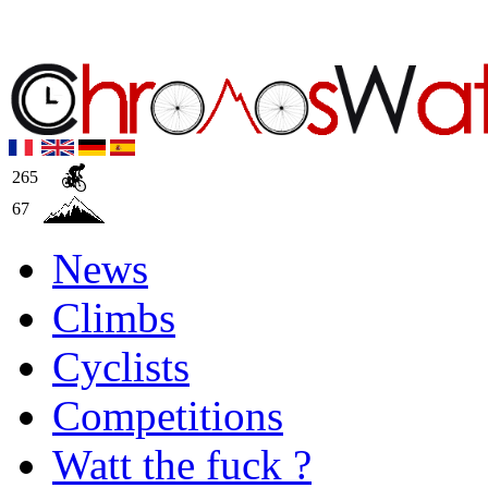
265
67
News
Climbs
Cyclists
Competitions
Watt the fuck ?