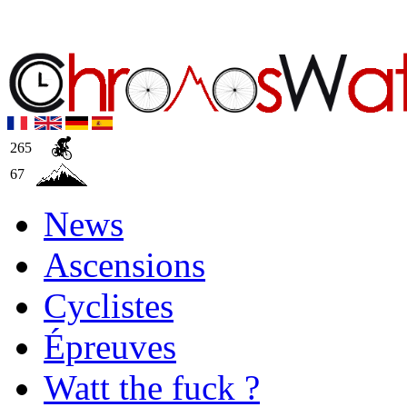
265
67
News
Ascensions
Cyclistes
Épreuves
Watt the fuck ?