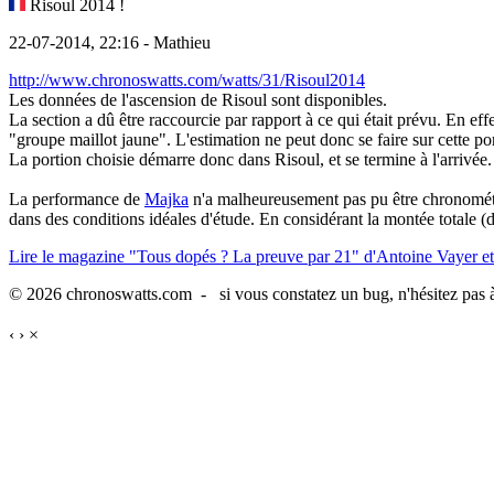
Risoul 2014 !
22-07-2014, 22:16 - Mathieu
http://www.chronoswatts.com/watts/31/Risoul2014
Les données de l'ascension de Risoul sont disponibles.
La section a dû être raccourcie par rapport à ce qui était prévu. En e
"groupe maillot jaune". L'estimation ne peut donc se faire sur cette port
La portion choisie démarre donc dans Risoul, et se termine à l'arrivée.
La performance de
Majka
n'a malheureusement pas pu être chronométrée
dans des conditions idéales d'étude. En considérant la montée totale (
Lire le magazine "Tous dopés ? La preuve par 21" d'Antoine Vayer et
© 2026 chronoswatts.com - si vous constatez un bug, n'hésitez pas à
‹
›
×