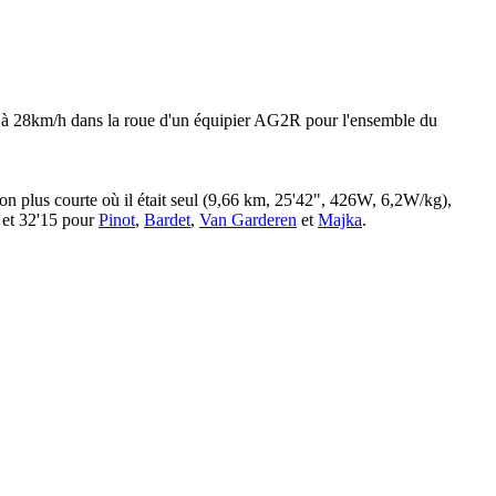
6%), à 28km/h dans la roue d'un équipier AG2R pour l'ensemble du
ion plus courte où il était seul (9,66 km, 25'42", 426W, 6,2W/kg),
, et 32'15 pour
Pinot
,
Bardet
,
Van Garderen
et
Majka
.