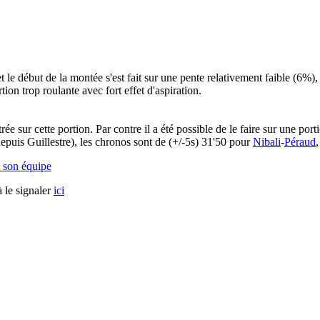
ffet le début de la montée s'est fait sur une pente relativement faible (
ion trop roulante avec fort effet d'aspiration.
 sur cette portion. Par contre il a été possible de le faire sur une port
depuis Guillestre), les chronos sont de (+/-5s) 31'50 pour
Nibali
-
Péraud
 son équipe
 le signaler
ici