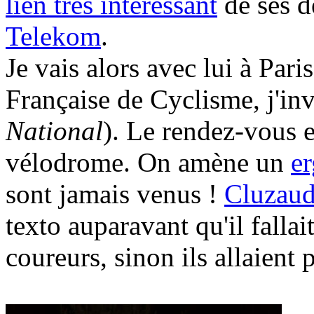
lien très intéressant
de ses d
Telekom
.
Je vais alors avec lui à Pari
Française de Cyclisme, j'in
National
). Le rendez-vous e
vélodrome. On amène un
e
sont jamais venus !
Cluzau
texto auparavant qu'il fallait
coureurs, sinon ils allaient 