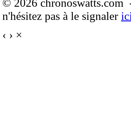
© 2026 chronoswatts.com -
n'hésitez pas à le signaler
ic
‹
›
×