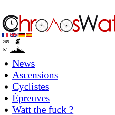
265
67
News
Ascensions
Cyclistes
Épreuves
Watt the fuck ?