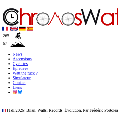
265
67
News
Ascensions
Cyclistes
Épreuves
Watt the fuck ?
Simulateur
Contact
Liens
[TdF2026] Bilan, Watts, Records, Évolution. Par Frédéric Portole