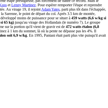
tte étape prestigieuse, pas forcément de battre ce record. Mais le
Kuss
et
Lenny Martinez
. Pour espérer remporter l'étape et reprendre
ée. Au virage 19, il rejoint
Adam Yates
, parti plus tôt dans l'échappée,
e la Sarenne, le point de départ du col. Après 3.5 km de montée,
 a développé moins de puissance pour se situer à
459 watts (6,6 w/kg si
si 65 kg)
jusqu'au virage des Hollandais (le numéro 7). Le groupe
 sur la portion qu'il vient de gravir est de
472 watts étalon (6,8
rtinez à 1 km du sommet, là où la pente ne dépasse pas les 4%. Il
alon soit 6,9 w/kg
. En 1995, Pantani était parti plus vite puisqu'il avait