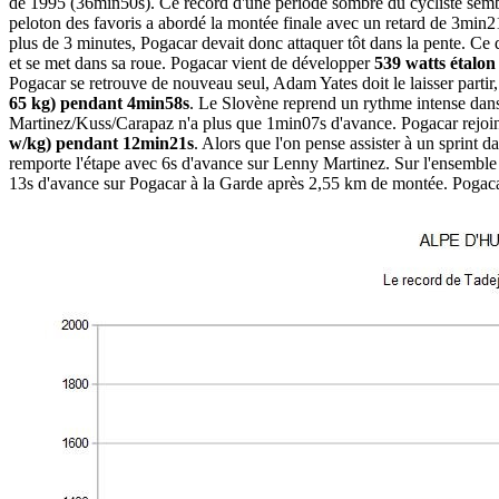
de 1995 (36min50s). Ce record d'une période sombre du cycliste semblai
peloton des favoris a abordé la montée finale avec un retard de 3mi
plus de 3 minutes, Pogacar devait donc attaquer tôt dans la pente. Ce q
et se met dans sa roue. Pogacar vient de développer
539 watts étalon
Pogacar se retrouve de nouveau seul, Adam Yates doit le laisser partir
65 kg) pendant 4min58s
. Le Slovène reprend un rythme intense dans
Martinez/Kuss/Carapaz n'a plus que 1min07s d'avance. Pogacar rejoint f
w/kg) pendant 12min21s
. Alors que l'on pense assister à un sprint 
remporte l'étape avec 6s d'avance sur Lenny Martinez. Sur l'ensemble 
13s d'avance sur Pogacar à la Garde après 2,55 km de montée. Pogacar