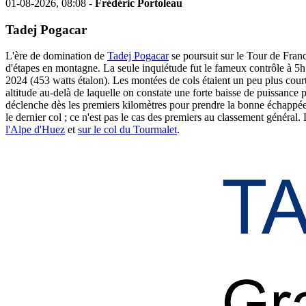
01-08-2026, 08:08 -
Frédéric Portoleau
Tadej Pogacar
L'ère de domination de
Tadej Pogacar
se poursuit sur le Tour de Franc
d'étapes en montagne. La seule inquiétude fut le fameux contrôle à 5h 
2024 (453 watts étalon). Les montées de cols étaient un peu plus cour
altitude au-delà de laquelle on constate une forte baisse de puissance po
déclenche dès les premiers kilomètres pour prendre la bonne échappée e
le dernier col ; ce n'est pas le cas des premiers au classement général.
l'Alpe d'Huez
et
sur le col du Tourmalet
.