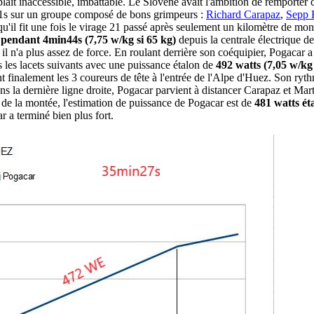
t inaccessible, imbattable. Le Slovène avait l'ambition de remporter ce
n21s sur un groupe composé de bons grimpeurs :
Richard Carapaz
,
Sepp 
u'il fit une fois le virage 21 passé après seulement un kilomètre de mont
 pendant 4min44s (7,75 w/kg si 65 kg)
depuis la centrale électrique d
, il n'a plus assez de force. En roulant derrière son coéquipier, Pogacar
 les lacets suivants avec une puissance étalon de
492 watts (7,05 w/kg 
inalement les 3 coureurs de tête à l'entrée de l'Alpe d'Huez. Son rythme
dans la dernière ligne droite, Pogacar parvient à distancer Carapaz et Ma
de la montée, l'estimation de puissance de Pogacar est de
481 watts ét
 a terminé bien plus fort.