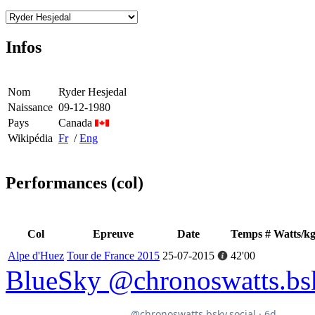
Infos
Nom
Ryder Hesjedal
Naissance
09-12-1980
Pays
Canada
Wikipédia
Fr
/
Eng
Performances (col)
Col
Epreuve
Date
Temps
#
Watts/k
Alpe d'Huez
Tour de France 2015
25-07-2015
42'00
BlueSky @chronoswatts.bsk