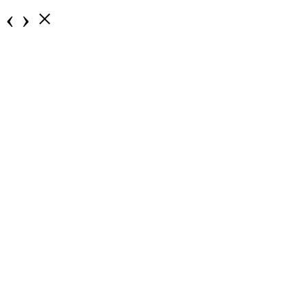
‹
›
×