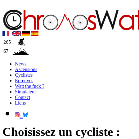
265
67
News
Ascensions
Cyclistes
Épreuves
Watt the fuck ?
Simulateur
Contact
Liens
Choisissez un cycliste :