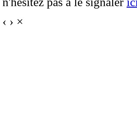
n'hésitez pas à le signaler
ic
‹
›
×