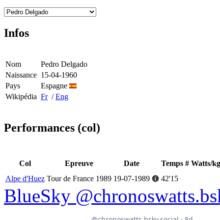
Infos
Nom
Pedro Delgado
Naissance
15-04-1960
Pays
Espagne
Wikipédia
Fr
/
Eng
Performances (col)
Col
Epreuve
Date
Temps
#
Watts/k
Alpe d'Huez
Tour de France 1989
19-07-1989
42'15
BlueSky @chronoswatts.bsk