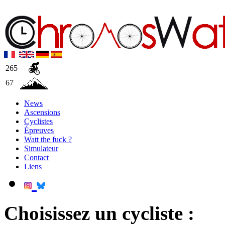
265
67
News
Ascensions
Cyclistes
Épreuves
Watt the fuck ?
Simulateur
Contact
Liens
Choisissez un cycliste :