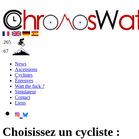
265
67
News
Ascensions
Cyclistes
Épreuves
Watt the fuck ?
Simulateur
Contact
Liens
Choisissez un cycliste :