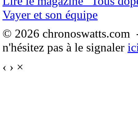
Lire le magazine "Tous dop
Vayer et son équipe
© 2026 chronoswatts.com -
n'hésitez pas à le signaler
ic
‹
›
×