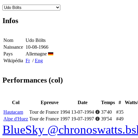
Infos
Nom
Udo Bölts
Naissance
10-08-1966
Pays
Allemagne
Wikipédia
Fr
/
Eng
Performances (col)
Col
Epreuve
Date
Temps
#
Watts
Hautacam
Tour de France 1994
13-07-1994
37'40
#35
Alpe d'Huez
Tour de France 1997
19-07-1997
39'54
#49
BlueSky @chronoswatts.bsk