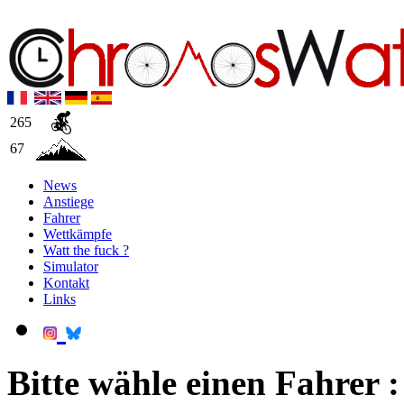
265
67
News
Anstiege
Fahrer
Wettkämpfe
Watt the fuck ?
Simulator
Kontakt
Links
Bitte wähle einen Fahrer :