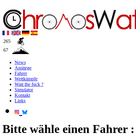
265
67
News
Anstiege
Fahrer
Wettkämpfe
Watt the fuck ?
Simulator
Kontakt
Links
Bitte wähle einen Fahrer :