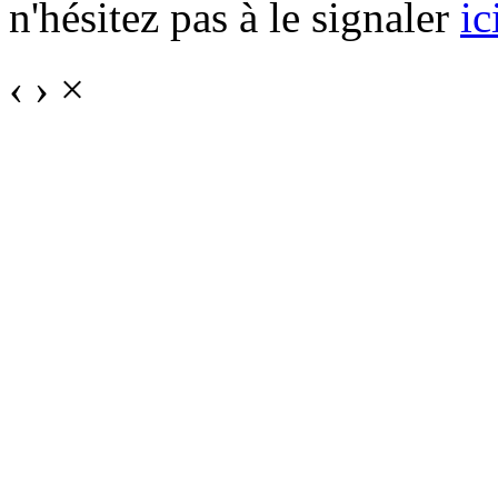
n'hésitez pas à le signaler
ic
‹
›
×