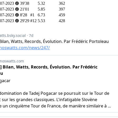
-07-2023
39'38
5.32
362
-07-2023
21'01
5.85
397
-07-2023
8'28
#1
6.73
459
-07-2023
29'29
#12
5.53
428