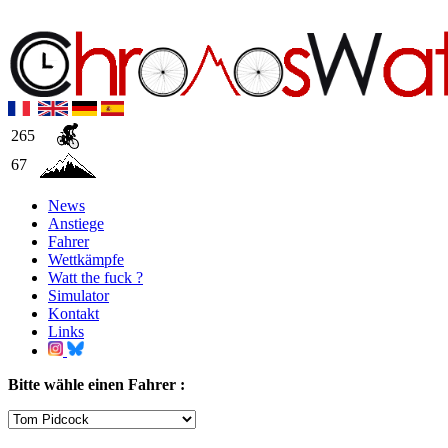
265
67
News
Anstiege
Fahrer
Wettkämpfe
Watt the fuck ?
Simulator
Kontakt
Links
Bitte wähle einen Fahrer :