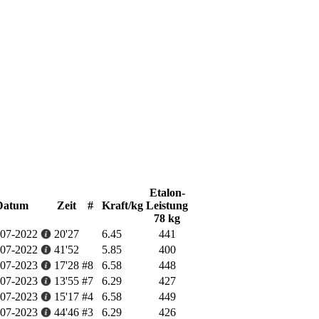
Etalon-
Datum
Zeit
#
Kraft/kg
Leistung
78 kg
-07-2022
20'27
6.45
441
-07-2022
41'52
5.85
400
-07-2023
17'28
#8
6.58
448
-07-2023
13'55
#7
6.29
427
-07-2023
15'17
#4
6.58
449
-07-2023
44'46
#3
6.29
426