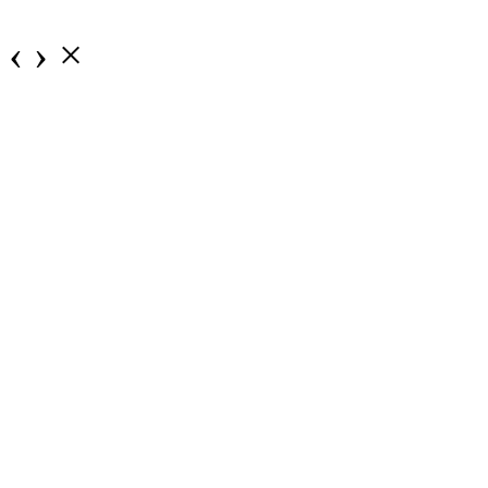
‹
›
×