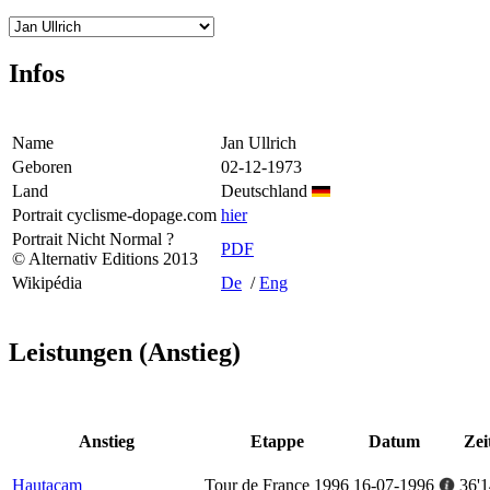
Infos
Name
Jan Ullrich
Geboren
02-12-1973
Land
Deutschland
Portrait cyclisme-dopage.com
hier
Portrait Nicht Normal ?
PDF
© Alternativ Editions 2013
Wikipédia
De
/
Eng
Leistungen (Anstieg)
Anstieg
Etappe
Datum
Zei
Hautacam
Tour de France 1996
16-07-1996
36'1