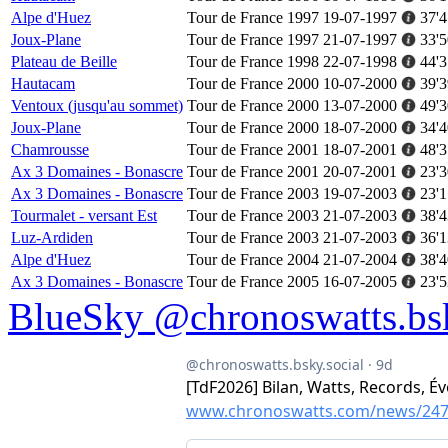
Alpe d'Huez
Tour de France 1997
19-07-1997
37'4
Joux-Plane
Tour de France 1997
21-07-1997
33'5
Plateau de Beille
Tour de France 1998
22-07-1998
44'3
Hautacam
Tour de France 2000
10-07-2000
39'3
Ventoux (jusqu'au sommet)
Tour de France 2000
13-07-2000
49'3
Joux-Plane
Tour de France 2000
18-07-2000
34'4
Chamrousse
Tour de France 2001
18-07-2001
48'3
Ax 3 Domaines - Bonascre
Tour de France 2001
20-07-2001
23'3
Ax 3 Domaines - Bonascre
Tour de France 2003
19-07-2003
23'1
Tourmalet - versant Est
Tour de France 2003
21-07-2003
38'4
Luz-Ardiden
Tour de France 2003
21-07-2003
36'1
Alpe d'Huez
Tour de France 2004
21-07-2004
38'4
Ax 3 Domaines - Bonascre
Tour de France 2005
16-07-2005
23'5
BlueSky @chronoswatts.bsk