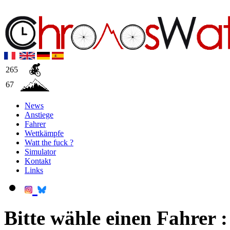
265
67
News
Anstiege
Fahrer
Wettkämpfe
Watt the fuck ?
Simulator
Kontakt
Links
Bitte wähle einen Fahrer :