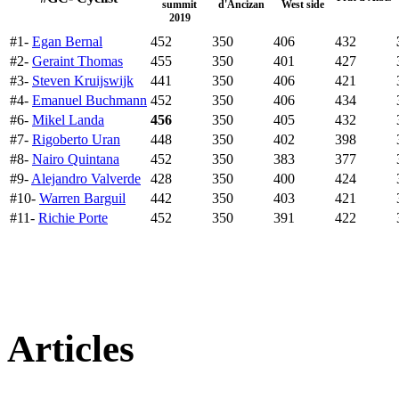
summit
d'Ancizan
West side
2019
#1-
Egan Bernal
452
350
406
432
#2-
Geraint Thomas
455
350
401
427
#3-
Steven Kruijswijk
441
350
406
421
#4-
Emanuel Buchmann
452
350
406
434
#6-
Mikel Landa
456
350
405
432
#7-
Rigoberto Uran
448
350
402
398
#8-
Nairo Quintana
452
350
383
377
#9-
Alejandro Valverde
428
350
400
424
#10-
Warren Barguil
442
350
403
421
#11-
Richie Porte
452
350
391
422
Articles