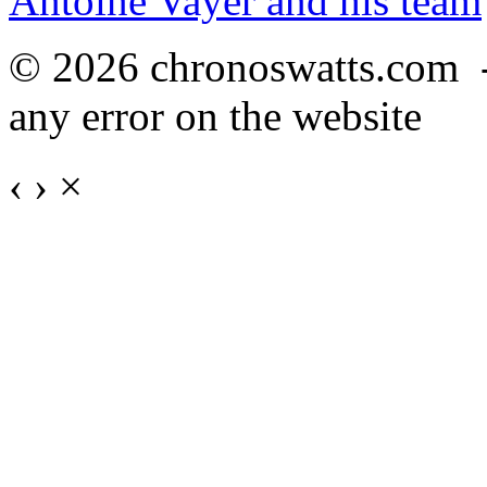
Antoine Vayer and his team
© 2026 chronoswatts.com 
any error on the website
‹
›
×