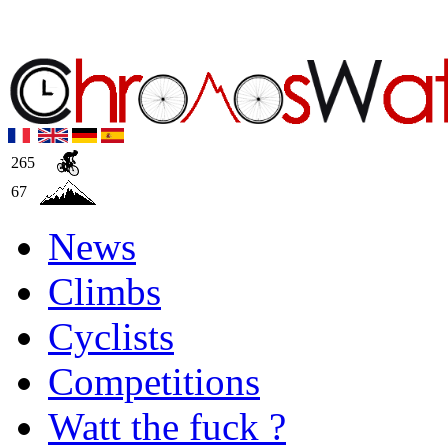
265
67
News
Climbs
Cyclists
Competitions
Watt the fuck ?