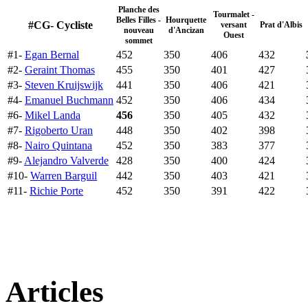
Planche des
Tourmalet -
Belles Filles -
Hourquette
#CG- Cycliste
versant
Prat d'Albis
nouveau
d'Ancizan
Ouest
sommet
#1-
Egan Bernal
452
350
406
432
#2-
Geraint Thomas
455
350
401
427
#3-
Steven Kruijswijk
441
350
406
421
#4-
Emanuel Buchmann
452
350
406
434
#6-
Mikel Landa
456
350
405
432
#7-
Rigoberto Uran
448
350
402
398
#8-
Nairo Quintana
452
350
383
377
#9-
Alejandro Valverde
428
350
400
424
#10-
Warren Barguil
442
350
403
421
#11-
Richie Porte
452
350
391
422
Articles