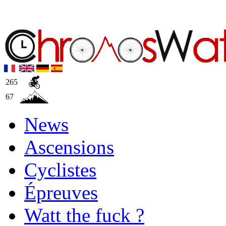
265
67
News
Ascensions
Cyclistes
Épreuves
Watt the fuck ?