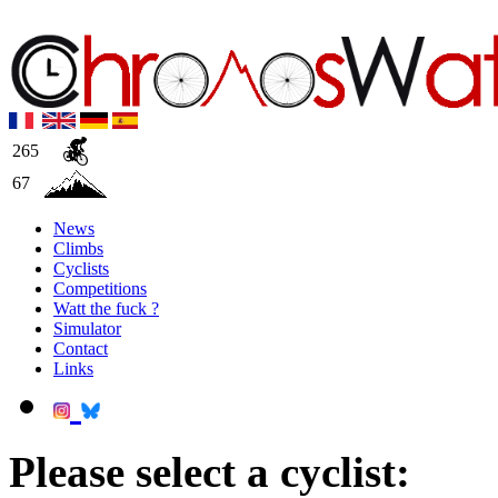
265
67
News
Climbs
Cyclists
Competitions
Watt the fuck ?
Simulator
Contact
Links
Please select a cyclist: