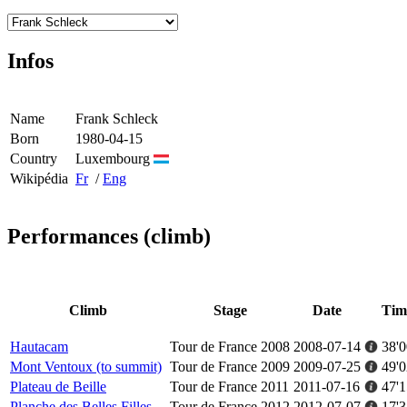
Infos
Name
Frank Schleck
Born
1980-04-15
Country
Luxembourg
Wikipédia
Fr
/
Eng
Performances (climb)
Climb
Stage
Date
Tim
Hautacam
Tour de France 2008
2008-07-14
38'0
Mont Ventoux (to summit)
Tour de France 2009
2009-07-25
49'0
Plateau de Beille
Tour de France 2011
2011-07-16
47'1
Planche des Belles Filles
Tour de France 2012
2012-07-07
17'3