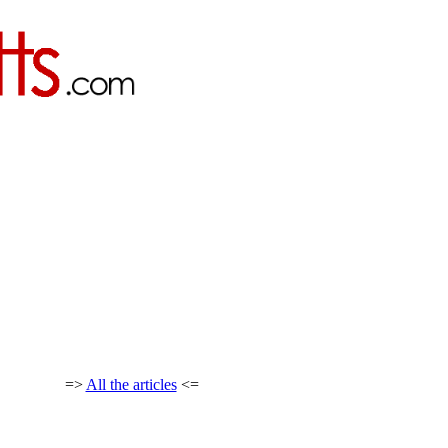
=>
All the articles
<=