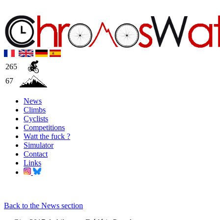
265
67
News
Climbs
Cyclists
Competitions
Watt the fuck ?
Simulator
Contact
Links
Back to the News section