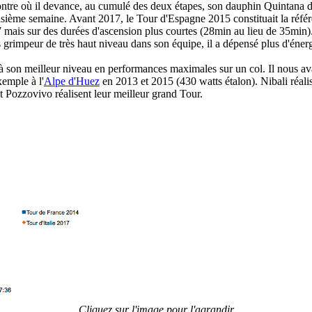
montre où il devance, au cumulé des deux étapes, son dauphin Quintana 
oisième semaine. Avant 2017, le Tour d'Espagne 2015 constituait la réf
17 mais sur des durées d'ascension plus courtes (28min au lieu de 35min)
s grimpeur de très haut niveau dans son équipe, il a dépensé plus d'éner
à son meilleur niveau en performances maximales sur un col. Il nous ava
xemple à l'
Alpe d'Huez
en 2013 et 2015 (430 watts étalon). Nibali réal
t Pozzovivo réalisent leur meilleur grand Tour.
Cliquez sur l'image pour l'agrandir