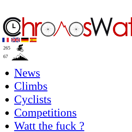
265
67
News
Climbs
Cyclists
Competitions
Watt the fuck ?