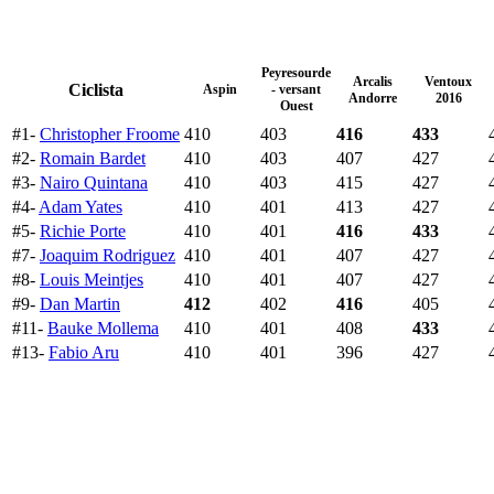
Peyresourde
Arcalis
Ventoux
Ciclista
Aspin
- versant
Andorre
2016
Ouest
#1-
Christopher Froome
410
403
416
433
#2-
Romain Bardet
410
403
407
427
#3-
Nairo Quintana
410
403
415
427
#4-
Adam Yates
410
401
413
427
#5-
Richie Porte
410
401
416
433
#7-
Joaquim Rodriguez
410
401
407
427
#8-
Louis Meintjes
410
401
407
427
#9-
Dan Martin
412
402
416
405
#11-
Bauke Mollema
410
401
408
433
#13-
Fabio Aru
410
401
396
427