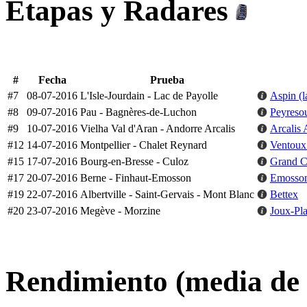
Etapas y Radares
#
Fecha
Prueba
#7
08-07-2016
L'Isle-Jourdain - Lac de Payolle
Aspin (
#8
09-07-2016
Pau - Bagnères-de-Luchon
Peyresou
#9
10-07-2016
Vielha Val d'Aran - Andorre Arcalis
Arcalis 
#12
14-07-2016
Montpellier - Chalet Reynard
Ventoux
#15
17-07-2016
Bourg-en-Bresse - Culoz
Grand Co
#17
20-07-2016
Berne - Finhaut-Emosson
Emosso
#19
22-07-2016
Albertville - Saint-Gervais - Mont Blanc
Bettex
#20
23-07-2016
Megève - Morzine
Joux-Pl
Rendimiento (media de 