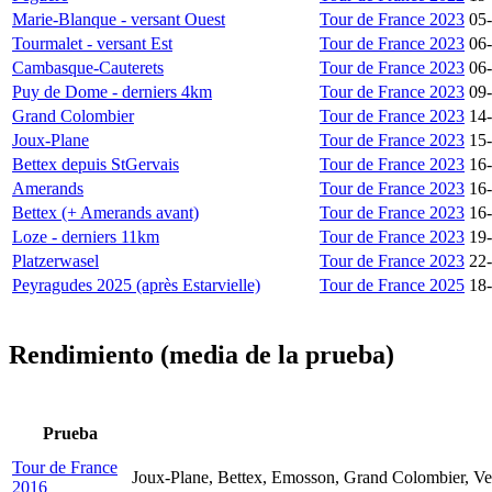
Marie-Blanque - versant Ouest
Tour de France 2023
05
Tourmalet - versant Est
Tour de France 2023
06
Cambasque-Cauterets
Tour de France 2023
06
Puy de Dome - derniers 4km
Tour de France 2023
09
Grand Colombier
Tour de France 2023
14
Joux-Plane
Tour de France 2023
15
Bettex depuis StGervais
Tour de France 2023
16
Amerands
Tour de France 2023
16
Bettex (+ Amerands avant)
Tour de France 2023
16
Loze - derniers 11km
Tour de France 2023
19
Platzerwasel
Tour de France 2023
22
Peyragudes 2025 (après Estarvielle)
Tour de France 2025
18
Rendimiento (media de la prueba)
Prueba
Tour de France
Joux-Plane, Bettex, Emosson, Grand Colombier, Ven
2016