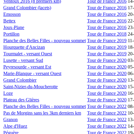
Ventoux 2016 (8 premiers km)
Tour de France 2016
14
Grand Colombier (lacets)
Tour de France 2016
17
Emosson
Tour de France 2016
20
Bettex
Tour de France 2016
22
Joux-Plane
Tour de France 2016
23
Portillon
Tour de France 2018
24
Planche des Belles Filles - nouveau sommet
Tour de France 2019
11
Hourquette d'Ancizan
Tour de France 2019
18
Tourmalet - versant Ouest
Tour de France 2019
20
Lusette - versant Sud
Tour de France 2020
03
Peyresourde - versant Est
Tour de France 2020
05
Marie-Blanque - versant Ouest
Tour de France 2020
06
Grand Colombier
Tour de France 2020
13
Saint-Nizier-du-Moucherotte
Tour de France 2020
15
Loze
Tour de France 2020
16
Plateau des Glières
Tour de France 2020
17
Planche des Belles Filles - nouveau sommet
Tour de France 2022
08
Pas de Morgins sans les 3km derniers km
Tour de France 2022
10
Granon
Tour de France 2022
13
Alpe d'Huez
Tour de France 2022
14
Péguère
Tour de France 2022
19