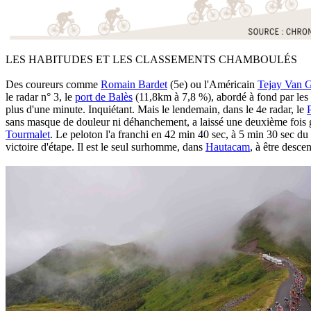
LES HABITUDES ET LES CLASSEMENTS CHAMBOULÉS
Des coureurs comme
Romain Bardet
(5e) ou l'Américain
Tejay Van 
le radar n° 3, le
port de Balès
(11,8km à 7,8 %), abordé à fond par les 
plus d'une minute. Inquiétant. Mais le lendemain, dans le 4e radar, le
sans masque de douleur ni déhanchement, a laissé une deuxième fois g
Tourmalet
. Le peloton l'a franchi en 42 min 40 sec, à 5 min 30 sec d
victoire d'étape. Il est le seul surhomme, dans
Hautacam
, à être desce