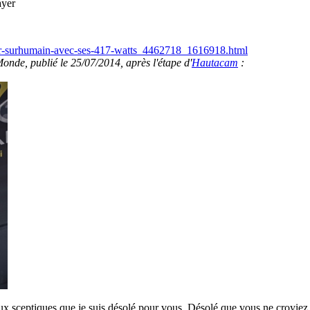
ayer
nier-surhumain-avec-ses-417-watts_4462718_1616918.html
onde, publié le 25/07/2014, après l'étape d'
Hautacam
:
 aux sceptiques que je suis désolé pour vous. Désolé que vous ne croyie