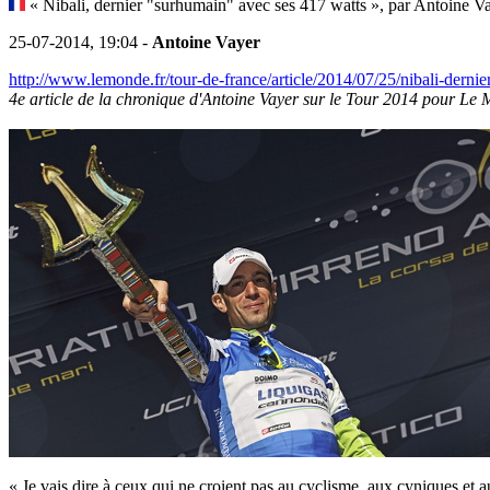
« Nibali, dernier "surhumain" avec ses 417 watts », par Antoine V
25-07-2014, 19:04 -
Antoine Vayer
http://www.lemonde.fr/tour-de-france/article/2014/07/25/nibali-der
4e article de la chronique d'Antoine Vayer sur le Tour 2014 pour Le M
« Je vais dire à ceux qui ne croient pas au cyclisme, aux cyniques et