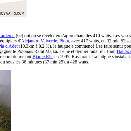
Garderen
(6e) ont pu se révéler en s'approchant des 410 watts. Les vas
équipiers d'
Alejandro Valverde
,
Pinot
, avec 417 watts, en 32 min 52 sec
Pla d'Adet
(10,3km à 8,2 %), la fatigue a commencé à se faire sentir po
agner le Polonais Rafal Majka. Le 5e et dernier radar du Tour,
Hautac
u record du mutant
Bjarne Riis
en 1995. Rassurant. La fatigue s'installai
ndu sous les 38 minutes (37 min 25), à 428 watts.