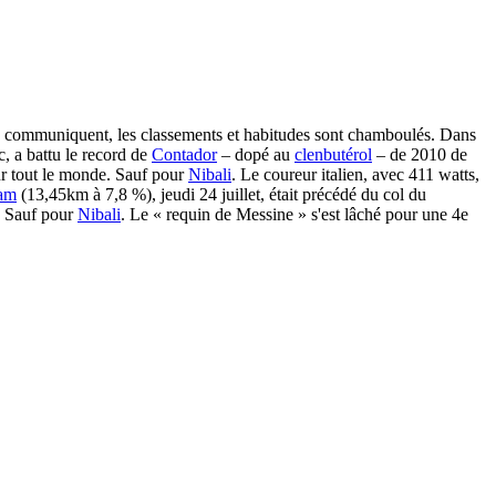
es communiquent, les classements et habitudes sont chamboulés. Dans
, a battu le record de
Contador
– dopé au
clenbutérol
– de 2010 de
ur tout le monde. Sauf pour
Nibali
. Le coureur italien, avec 411 watts,
am
(13,45km à 7,8 %), jeudi 24 juillet, était précédé du col du
t. Sauf pour
Nibali
. Le « requin de Messine » s'est lâché pour une 4e