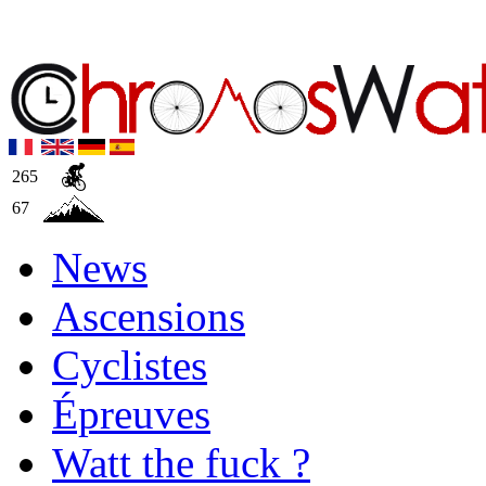
265
67
News
Ascensions
Cyclistes
Épreuves
Watt the fuck ?