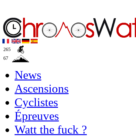
265
67
News
Ascensions
Cyclistes
Épreuves
Watt the fuck ?