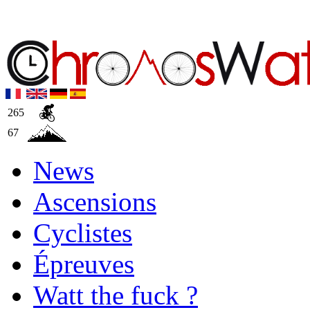
265
67
News
Ascensions
Cyclistes
Épreuves
Watt the fuck ?