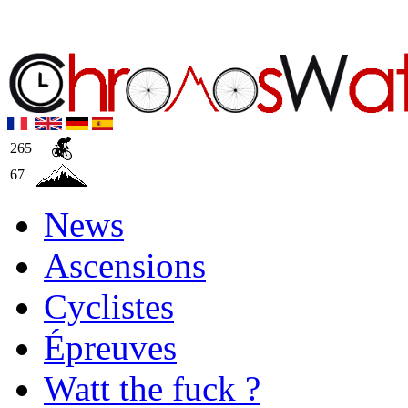
265
67
News
Ascensions
Cyclistes
Épreuves
Watt the fuck ?