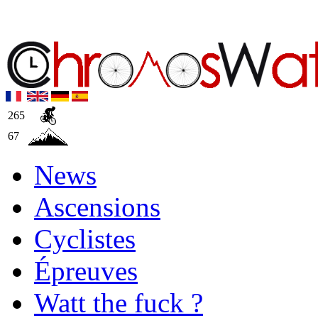
265
67
News
Ascensions
Cyclistes
Épreuves
Watt the fuck ?