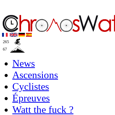
265
67
News
Ascensions
Cyclistes
Épreuves
Watt the fuck ?