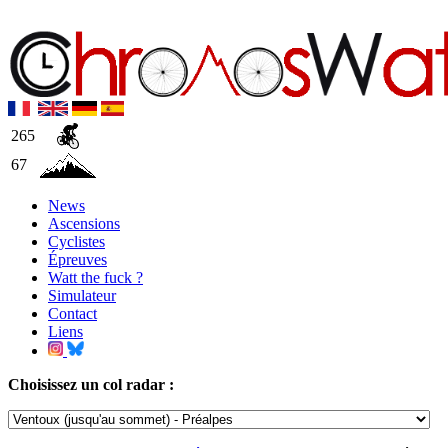
265
67
News
Ascensions
Cyclistes
Épreuves
Watt the fuck ?
Simulateur
Contact
Liens
Choisissez un col radar :