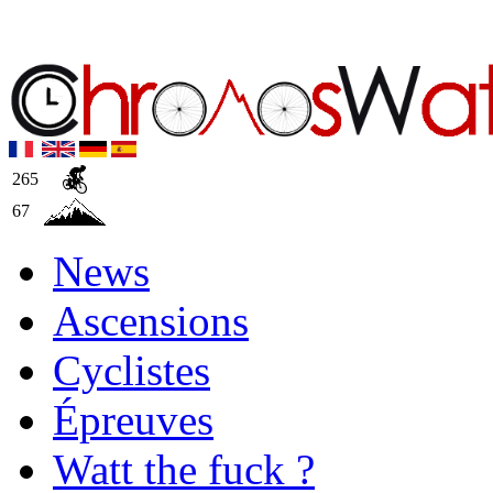
265
67
News
Ascensions
Cyclistes
Épreuves
Watt the fuck ?