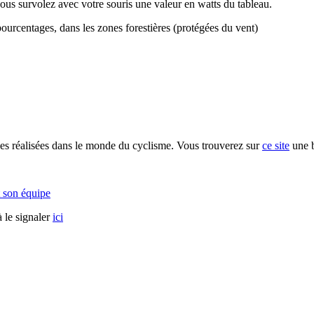
vous survolez avec votre souris une valeur en watts du tableau.
ourcentages, dans les zones forestières (protégées du vent)
s réalisées dans le monde du cyclisme. Vous trouverez sur
ce site
une b
 son équipe
 le signaler
ici