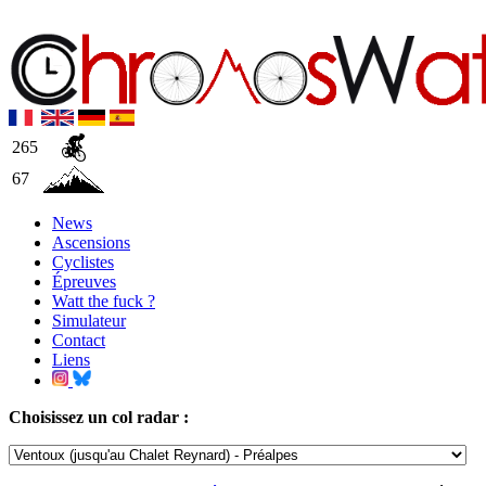
265
67
News
Ascensions
Cyclistes
Épreuves
Watt the fuck ?
Simulateur
Contact
Liens
Choisissez un col radar :