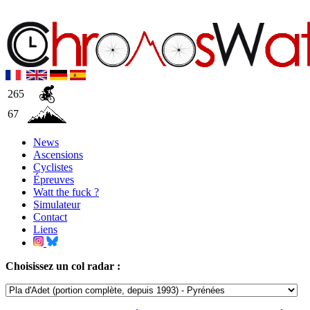
265
67
News
Ascensions
Cyclistes
Épreuves
Watt the fuck ?
Simulateur
Contact
Liens
Choisissez un col radar :