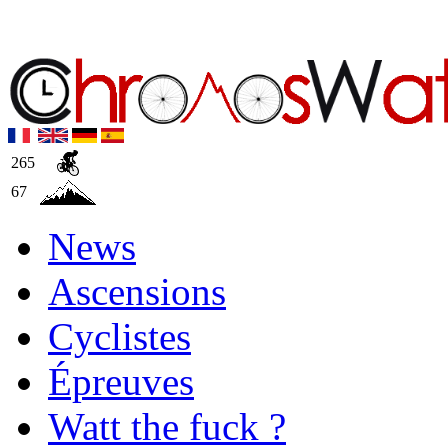
265
67
News
Ascensions
Cyclistes
Épreuves
Watt the fuck ?