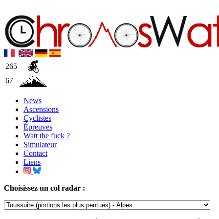
265
67
News
Ascensions
Cyclistes
Épreuves
Watt the fuck ?
Simulateur
Contact
Liens
Choisissez un col radar :