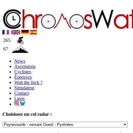
265
67
News
Ascensions
Cyclistes
Épreuves
Watt the fuck ?
Simulateur
Contact
Liens
Choisissez un col radar :