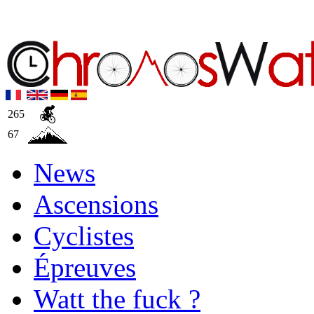
265
67
News
Ascensions
Cyclistes
Épreuves
Watt the fuck ?