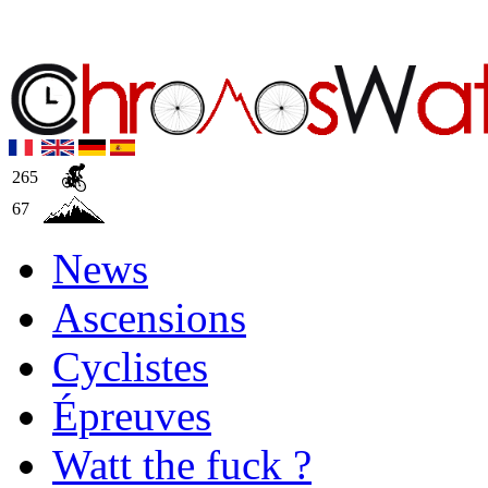
265
67
News
Ascensions
Cyclistes
Épreuves
Watt the fuck ?