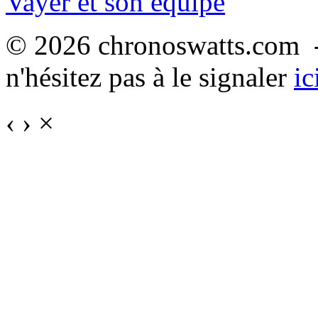
Vayer et son équipe
© 2026 chronoswatts.com -
n'hésitez pas à le signaler
ic
‹
›
×