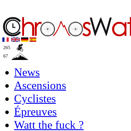
265
67
News
Ascensions
Cyclistes
Épreuves
Watt the fuck ?