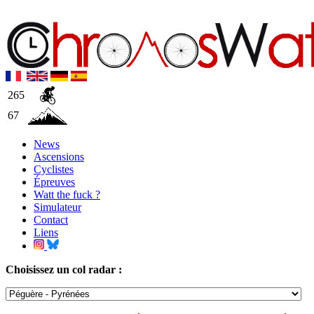
265
67
News
Ascensions
Cyclistes
Épreuves
Watt the fuck ?
Simulateur
Contact
Liens
Choisissez un col radar :