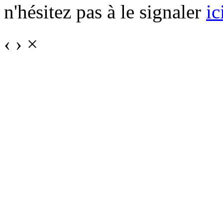
n'hésitez pas à le signaler
ic
‹
›
×