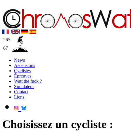
265
67
News
Ascensions
Cyclistes
Épreuves
Watt the fuck ?
Simulateur
Contact
Liens
Choisissez un cycliste :