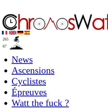
265
67
News
Ascensions
Cyclistes
Épreuves
Watt the fuck ?