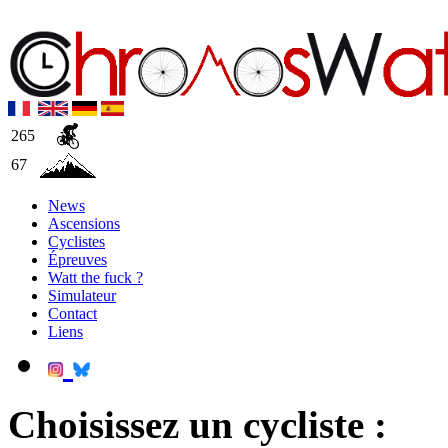
265
67
News
Ascensions
Cyclistes
Épreuves
Watt the fuck ?
Simulateur
Contact
Liens
Choisissez un cycliste :