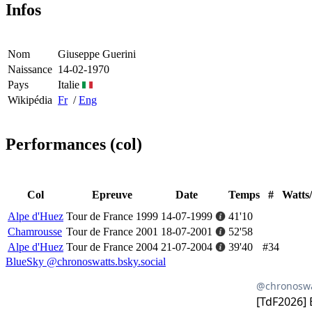
Infos
Nom
Giuseppe Guerini
Naissance
14-02-1970
Pays
Italie
Wikipédia
Fr
/
Eng
Performances (col)
Col
Epreuve
Date
Temps
#
Watts
Alpe d'Huez
Tour de France 1999
14-07-1999
41'10
Chamrousse
Tour de France 2001
18-07-2001
52'58
Alpe d'Huez
Tour de France 2004
21-07-2004
39'40
#34
BlueSky @chronoswatts.bsky.social