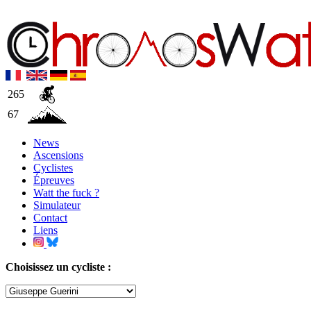
265
67
News
Ascensions
Cyclistes
Épreuves
Watt the fuck ?
Simulateur
Contact
Liens
Choisissez un cycliste :