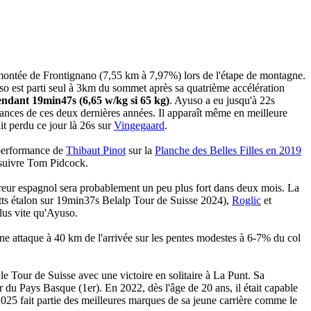
 montée de Frontignano (7,55 km à 7,97%) lors de l'étape de montagne.
so est parti seul à 3km du sommet après sa quatrième accélération
endant 19min47s (6,65 w/kg si 65 kg)
. Ayuso a eu jusqu'à 22s
ances de ces deux dernières années. Il apparaît même en meilleure
t perdu ce jour là 26s sur
Vingegaard
.
 performance de
Thibaut Pinot
sur la
Planche des Belles Filles en 2019
 suivre Tom Pidcock.
ureur espagnol sera probablement un peu plus fort dans deux mois. La
ts étalon sur 19min37s Belalp Tour de Suisse 2024),
Roglic
et
lus vite qu'Ayuso.
ne attaque à 40 km de l'arrivée sur les pentes modestes à 6-7% du col
e Tour de Suisse avec une victoire en solitaire à La Punt. Sa
r du Pays Basque (1er). En 2022, dès l'âge de 20 ans, il était capable
25 fait partie des meilleures marques de sa jeune carrière comme le