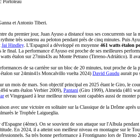
c Portoleau
Ganna et Antonio Tiberi.
ntre du premier jour, Juan Ayuso a distancé tous ses concurrents sur la
 rythme très soutenu au peloton pendant près de cinq minutes. Puis Ayu
t
Jai Hindley
. L'Espagnol a développé en moyenne
461 watts étalon p
 le final. La performance d'Ayuso est proche de ses meilleures perform
atts étalon sur 27min43s au Monte Petrano (Tirreno-Adriático). Il avai
erformances de sa carrière sur un bloc de 20 minutes, tout proche de la
s étalon sur 24min41s Moncalvillo vuelta 2024)
David Gaudu
aurait pu
ur un mois de mars. Son objectif principal en 2025 étant le Giro, le co
494 watts étalon Verbier 2009),
Pantani
(Giro 1999), Almeida (481 wat
ar
et Vingegaard à leur meilleur niveau sont capables aussi de monter p
ison avec une victoire en solitaire sur la Classique de la Drôme après u
palmarès le Trophée Laigueglia.
r d'Espagne (4ème). On se souvient de son attaque sur l'Albula pendant l
ltitude. En 2024, il a atteint son meilleur niveau en montagne sur le Tou
fessionnels. Sa très bonne performance à Frontignano lors de Tirreno 20