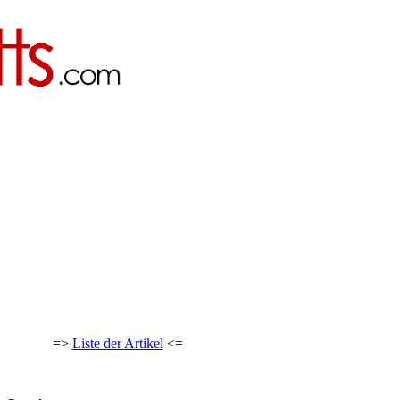
=>
Liste der Artikel
<=