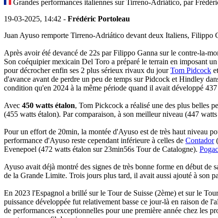
Grandes performances italiennes sur Tirreno-Adriático, par Frédéri
19-03-2025, 14:42 -
Frédéric Portoleau
Juan Ayuso remporte Tirreno-Adriático devant deux Italiens, Filippo 
Après avoir été devancé de 22s par Filippo Ganna sur le contre-la-mo
Son coéquipier mexicain Del Toro a préparé le terrain en imposant un
pour décrocher enfin ses 2 plus sérieux rivaux du jour
Tom Pidcock
e
d'avance avant de perdre un peu de temps sur Pidcock et Hindley dans
condition qu'en 2024 à la même période quand il avait développé 437 w
Avec
450 watts étalon
, Tom Pickcock a réalisé une des plus belles p
(455 watts étalon). Par comparaison, à son meilleur niveau (447 watt
Pour un effort de 20min, la montée d'Ayuso est de très haut niveau po
performance d'Ayuso reste cependant inférieure à celles de
Contador
(
Evenepoel (472 watts étalon sur 23min56s Tour de Catalogne).
Pogac
Ayuso avait déjà montré des signes de très bonne forme en début de sa
de la Grande Limite. Trois jours plus tard, il avait aussi ajouté à son 
En 2023 l'Espagnol a brillé sur le Tour de Suisse (2ème) et sur le Tou
puissance développée fut relativement basse ce jour-là en raison de l'a
de performances exceptionnelles pour une première année chez les pro