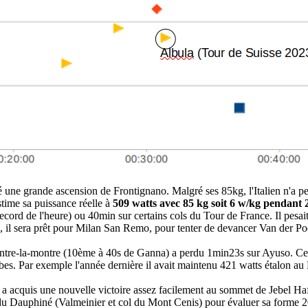
isé une grande ascension de Frontignano. Malgré ses 85kg, l'Italien n'a 
estime sa puissance réelle à
509 watts avec 85 kg soit 6 w/kg pendant
ecord de l'heure) ou 40min sur certains cols du Tour de France. Il pes
, il sera prêt pour Milan San Remo, pour tenter de devancer Van der Po
ontre-la-montre (10ème à 40s de Ganna) a perdu 1min23s sur Ayuso. C
ambes. Par exemple l'année dernière il avait maintenu 421 watts étalon 
 a acquis une nouvelle victoire assez facilement au sommet de Jebel Haf
ium du Dauphiné (Valmeinier et col du Mont Cenis) pour évaluer sa forme 