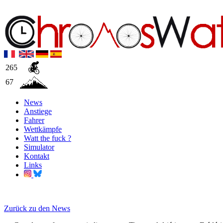
265
67
News
Anstiege
Fahrer
Wettkämpfe
Watt the fuck ?
Simulator
Kontakt
Links
Zurück zu den News